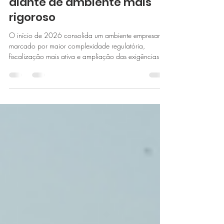
jurídica das empresas
diante de ambiente mais
rigoroso
O início de 2026 consolida um ambiente empresarial
marcado por maior complexidade regulatória,
fiscalização mais ativa e ampliação das exigências de
governança e compliance no Brasil. O cenário não
decorre apenas de pressões de mercado, mas também
da entrada em vigor de dispositivos relacionados à
Reforma Tributária aprovada pela Emenda
Constitucional nº 132/2023.