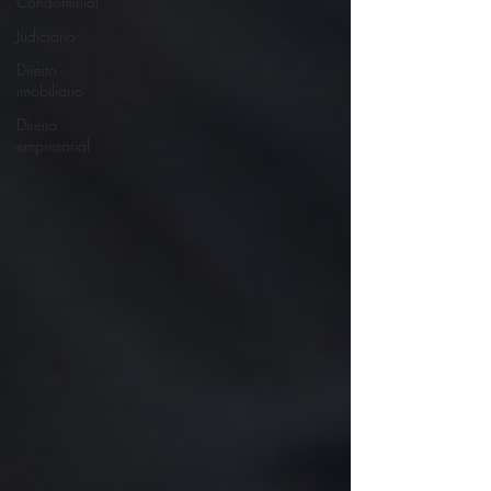
Condominial
Judiciário
Direito
imobiliario
Direito
empresarial