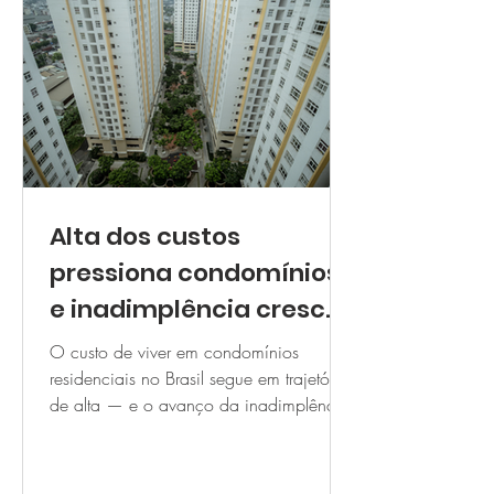
Alta dos custos
pressiona condomínios
e inadimplência cresce
no Brasil
O custo de viver em condomínios
residenciais no Brasil segue em trajetória
de alta — e o avanço da inadimplência
acompanha esse movimento.
Levantamentos setoriais recentes, como
dados divulgados em censos