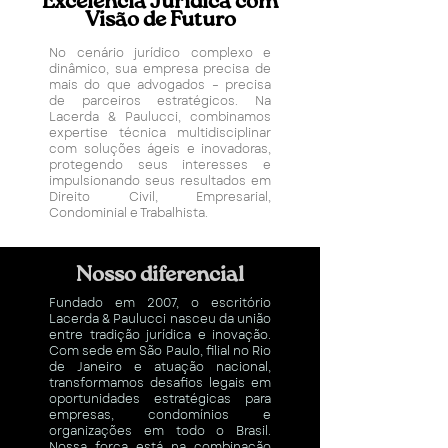
Excelência Jurídica com
Visão de Futuro
No cenário jurídico complexo e
dinâmico, sua empresa precisa de
mais do que advogados – precisa
de parceiros estratégicos. Na
Lacerda & Paulucci, combinamos
expertise técnica multidisciplinar
com soluções ágeis e inovadoras,
protegendo seus interesses e
impulsionando seus resultados em
Direito Civil, Empresarial,
Condominial e Trabalhista.
Nosso diferencial
Fundado em 2007, o escritório
Lacerda & Paulucci nasceu da união
entre tradição jurídica e inovação.
Com sede em São Paulo, filial no Rio
de Janeiro e atuação nacional,
transformamos desafios legais em
oportunidades estratégicas para
empresas, condomínios e
organizações em todo o Brasil.
Nossa força está na combinação