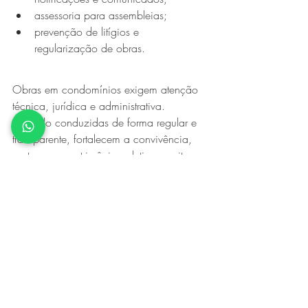
assessoria para assembleias;
prevenção de litígios e 
regularização de obras.
Obras em condomínios exigem atenção 
técnica, jurídica e administrativa. 
Quando conduzidas de forma regular e 
transparente, fortalecem a convivência, 
protegem o patrimônio coletivo e evitam 
conflitos.
O 
Lacerda e Paulucci Advocacia
 está 
preparado para ajudar síndicos, 
administradoras e condôminos a tomar 
decisões seguras e alinhadas à 
legislação.
Entre em contato conosco para 