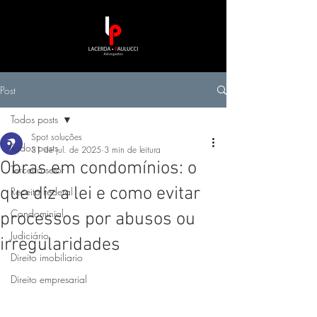
Post
Todos posts
Spot soluções
Todos posts
31 de jul. de 2025
3 min de leitura
Obras em condomínios: o
Terceiro setor
que diz a lei e como evitar
Receita Federal
Condominial
processos por abusos ou
Judiciário
irregularidades
Direito imobiliario
Direito empresarial